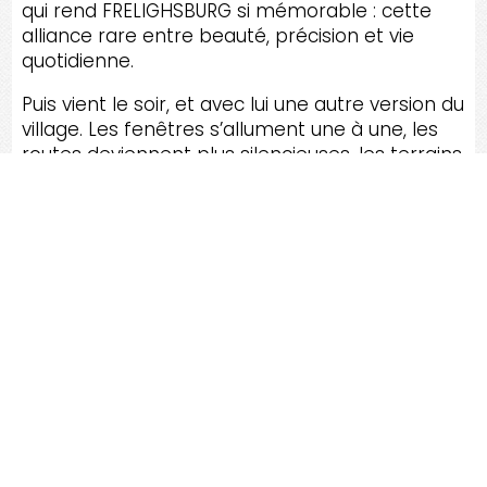
qui rend FRELIGHSBURG si mémorable : cette
alliance rare entre beauté, précision et vie
quotidienne.
Puis vient le soir, et avec lui une autre version du
village. Les fenêtres s’allument une à une, les
routes deviennent plus silencieuses, les terrains
disparaissent peu à peu sous l’ombre, mais leur
présence reste là, tangible, comme une
structure invisible sous les habitudes du
quotidien. On pense alors à toutes les décisions
prises dans une journée, à tous les projets
encore au stade d’idée, à toutes les propriétés
qui portent déjà l’avenir de ceux qui y vivent.
FRELIGHSBURG
touche justement par cette
capacité à faire sentir que chaque lieu compte.
Pas seulement comme adresse, mais comme
espace vécu, comme promesse, comme
responsabilité. Dans cette ambiance presque
feutrée, le village devient plus qu’un point sur