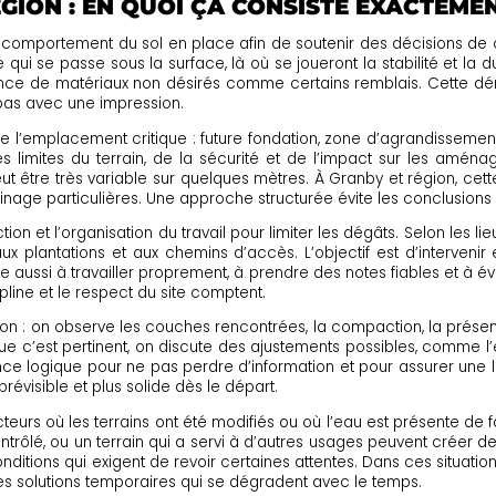
ÉGION : EN QUOI ÇA CONSISTE EXACTEME
 le comportement du sol en place afin de soutenir des décisions de
r ce qui se passe sous la surface, là où se joueront la stabilité et 
sence de matériaux non désirés comme certains remblais. Cette dém
pas avec une impression.
de l’emplacement critique : future fondation, zone d’agrandissement
 limites du terrain, de la sécurité et de l’impact sur les aména
ut être très variable sur quelques mètres. À Granby et région, cette v
inage particulières. Une approche structurée évite les conclusions
n et l’organisation du travail pour limiter les dégâts. Selon les lie
x plantations et aux chemins d’accès. L’objectif est d’intervenir 
 aussi à travailler proprement, à prendre des notes fiables et à év
pline et le respect du site comptent.
sion : on observe les couches rencontrées, la compaction, la présenc
ue c’est pertinent, on discute des ajustements possibles, comme l
ce logique pour ne pas perdre d’information et pour assurer une le
révisible et plus solide dès le départ.
cteurs où les terrains ont été modifiés ou où l’eau est présente de
ontrôlé, ou un terrain qui a servi à d’autres usages peuvent créer 
ditions qui exigent de revoir certaines attentes. Dans ces situatio
des solutions temporaires qui se dégradent avec le temps.