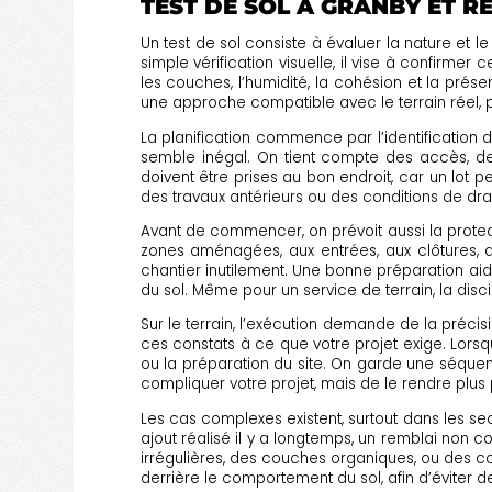
TEST DE SOL À GRANBY ET R
Un test de sol consiste à évaluer la nature et
simple vérification visuelle, il vise à confirme
les couches, l’humidité, la cohésion et la pré
une approche compatible avec le terrain réel, 
La planification commence par l’identification 
semble inégal. On tient compte des accès, des
doivent être prises au bon endroit, car un lot pe
des travaux antérieurs ou des conditions de dra
Avant de commencer, on prévoit aussi la protectio
zones aménagées, aux entrées, aux clôtures, au
chantier inutilement. Une bonne préparation aide
du sol. Même pour un service de terrain, la disci
Sur le terrain, l’exécution demande de la préci
ces constats à ce que votre projet exige. Lorsq
ou la préparation du site. On garde une séquen
compliquer votre projet, mais de le rendre plus p
Les cas complexes existent, surtout dans les se
ajout réalisé il y a longtemps, un remblai non c
irrégulières, des couches organiques, ou des con
derrière le comportement du sol, afin d’éviter 