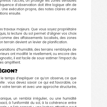
n prévoit l’accès, on protège les zones sensibles
séquence d’observation doit être logique afin de
Une exécution propre, des notes claires et une
tions ensuite.
des travaux majeurs. Que vous soyez propriétaire
uis, la lecture du sol permet d’aligner vos choix
, comme des affaissements localisés, des zones
errain devient un levier de planification.
variations d’humidité, des terrains remblayés de
érieurs ont modifié le nivellement, ou encore des
nostic, il est facile de sous-estimer l’impact du
es amplifient.
ÉGION?
d le temps d’expliquer ce qu’on observe, ce que
elle : vous devez savoir ce qui est favorable, ce
r votre terrain et avec une approche structurée,
nique, un remblai irrégulier, ou une humidité
act, à l’uniformité du sol, à la cohérence entre