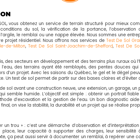
ION
SOL, vous obtenez un service de terrain structuré pour mieux com
conditions du sol, la vérification de la portance, l’observation
 l’argile, le remblai ou une nappe élevée. Nous sommes une entrepr
projet résidentiel. Nous offrons nos services de
Test De Sol Gr
le-de-Milton
,
Test De Sol Saint-Joachim-de-Shefford
,
Test De So
, des secteurs en développement et des terrains plus ruraux où l’his
 l’eau, des terrains ayant été remblayés, des pentes douces qui i
ors d’un projet. Avec les saisons du Québec, le gel et le dégel pe
e. Un test de sol permet de partir sur des bases claires et d’éviter 
de sol avant une construction neuve, une extension, un garage, un pa
qui semble humide. L’objectif est simple : obtenir un portrait fia
thode d’excavation et la gestion de l’eau. Un bon diagnostic aide a
inal, on vise la stabilité, la durabilité et un projet qui se réalise pr
 un trou » : c’est une démarche d’observation et d’interprétation q
ace, leur capacité à supporter des charges, leur sensibilité à 
texte, ça peut aussi servir à documenter un remblai, à repérer une 