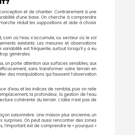
NT?
 conception et de chantier. Contrairement à une
la durabilité d’une base. On cherche à comprendre
arche réduit les suppositions et aide à choisir
, coin où l’eau s’accumule, ou secteur où le sol
gements existants. Les mesures et observations
ariabilité est fréquente, surtout lorsqu’il y a eu
 trop générales.
ux, on porte attention aux surfaces sensibles, aux
efficacement, sans transformer votre terrain en
iter des manipulations qui faussent l’observation
e d’eau et les indices de remblai, puis on relie
’emplacement, la profondeur, la gestion de l’eau
cture cohérente du terrain. L’idée n’est pas de
 façon saisonnière. Une maison plus ancienne, un
des surprises. On peut aussi rencontrer des zones
ns, l’important est de comprendre le « pourquoi »