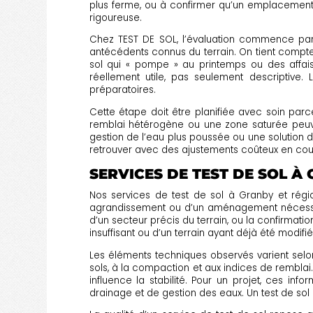
plus ferme, ou à confirmer qu’un emplacement 
rigoureuse.
Chez TEST DE SOL, l’évaluation commence par 
antécédents connus du terrain. On tient compte
sol qui « pompe » au printemps ou des affaiss
réellement utile, pas seulement descriptive. 
préparatoires.
Cette étape doit être planifiée avec soin parce
remblai hétérogène ou une zone saturée peu
gestion de l’eau plus poussée ou une solution d
retrouver avec des ajustements coûteux en cours
SERVICES DE TEST DE SOL À
Nos services de test de sol à Granby et région
agrandissement ou d’un aménagement nécessitant 
d’un secteur précis du terrain, ou la confirma
insuffisant ou d’un terrain ayant déjà été modifié
Les éléments techniques observés varient selon
sols, à la compaction et aux indices de remblai
influence la stabilité. Pour un projet, ces in
drainage et de gestion des eaux. Un test de sol bi