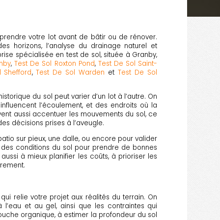
prendre votre lot avant de bâtir ou de rénover.
 des horizons, l’analyse du drainage naturel et
ise spécialisée en test de sol, située à Granby,
anby
,
Test De Sol Roxton Pond
,
Test De Sol Saint-
l Shefford
,
Test De Sol Warden
et
Test De Sol
torique du sol peut varier d’un lot à l’autre. On
nfluencent l’écoulement, et des endroits où la
uvent aussi accentuer les mouvements du sol, ce
des décisions prises à l’aveugle.
tio sur pieux, une dalle, ou encore pour valider
ble des conditions du sol pour prendre de bonnes
ussi à mieux planifier les coûts, à prioriser les
oprement.
ui relie votre projet aux réalités du terrain. On
l’eau et au gel, ainsi que les contraintes qui
couche organique, à estimer la profondeur du sol