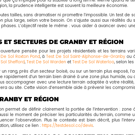
ce que ça implique pour la stabilité à long terme. Même quand le terra
ion, la prudence intelligente est souvent la meilleure économie.
tes tailles, sans dramatiser ni promettre l’impossible. Un test de so
 plus large, selon votre besoin. On s’ajuste aussi aux réalités du 
n phases. L’objectif reste le même : vous aider à avancer avec une
ES ET SECTEURS DE GRANBY ET RÉGION
verture pensée pour les projets résidentiels et les terrains va
 De Sol Roxton Pond
, à
Test De Sol Saint-Alphonse-de-Granby
ou 
 Sol Shefford
,
Test De Sol Warden
et
Test De Sol Waterloo
, selon le
r un rang, près d’un secteur boisé, ou sur un terrain plus exposé, l
e rapidement d’un terrain bien drainé à une zone plus humide, ou d’
us accompagner avec une lecture terrain adaptée à votre réalité, 
grera au site. Cette vision d’ensemble aide à prévenir les compromis q
GRANBY ET RÉGION
 permet de définir clairement la portée de l’intervention : zone à v
aussi le moment de préciser les particularités du terrain, comme u
uencer l’observation. Plus le contexte est bien décrit, plus l’inte
on, utilisez ce lien :
https://testdesol.co/devis
.