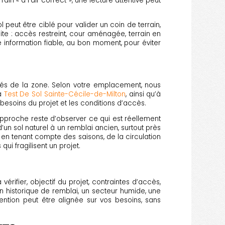
in « a l’air correct », une lecture attentive peut
l peut être ciblé pour valider un coin de terrain,
site : accès restreint, cour aménagée, terrain en
 information fiable, au bon moment, pour éviter
riés de la zone. Selon votre emplacement, nous
à
Test De Sol Sainte-Cécile-de-Milton
, ainsi qu’à
s besoins du projet et les conditions d’accès.
’approche reste d’observer ce qui est réellement
un sol naturel à un remblai ancien, surtout près
en tenant compte des saisons, de la circulation
ui fragilisent un projet.
érifier, objectif du projet, contraintes d’accès,
n historique de remblai, un secteur humide, une
rvention peut être alignée sur vos besoins, sans