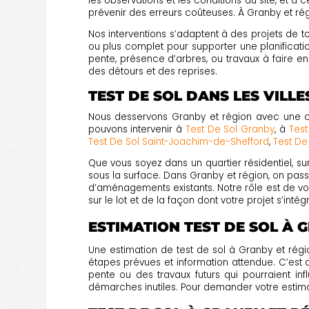
les observations et les conditions du site, et à 
prévenir des erreurs coûteuses. À Granby et rég
Nos interventions s’adaptent à des projets de tou
ou plus complet pour supporter une planification
pente, présence d’arbres, ou travaux à faire e
des détours et des reprises.
TEST DE SOL DANS LES VILL
Nous desservons Granby et région avec une cou
pouvons intervenir à
Test De Sol Granby
, à
Test
Test De Sol Saint-Joachim-de-Shefford
,
Test De
Que vous soyez dans un quartier résidentiel, su
sous la surface. Dans Granby et région, on pass
d’aménagements existants. Notre rôle est de vo
sur le lot et de la façon dont votre projet s’inté
ESTIMATION TEST DE SOL À 
Une estimation de test de sol à Granby et région
étapes prévues et information attendue. C’est 
pente ou des travaux futurs qui pourraient infl
démarches inutiles. Pour demander votre estimati