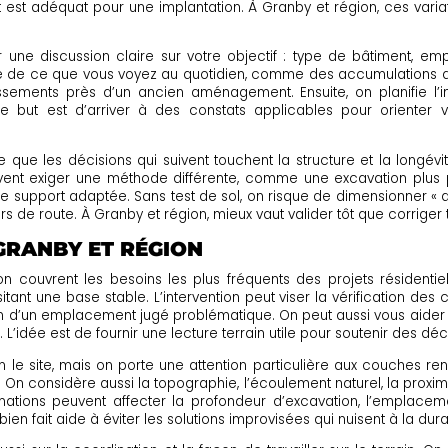
est adéquat pour une implantation. À Granby et région, ces varia
une discussion claire sur votre objectif : type de bâtiment, em
 de ce que vous voyez au quotidien, comme des accumulations d’ea
ements près d’un ancien aménagement. Ensuite, on planifie l’int
Le but est d’arriver à des constats applicables pour orienter 
 que les décisions qui suivent touchent la structure et la longévi
vent exiger une méthode différente, comme une excavation plus
e support adaptée. Sans test de sol, on risque de dimensionner « au
 de route. À Granby et région, mieux vaut valider tôt que corriger 
 GRANBY ET RÉGION
 couvrent les besoins les plus fréquents des projets résidentiels
une base stable. L’intervention peut viser la vérification des co
tion d’un emplacement jugé problématique. On peut aussi vous aid
. L’idée est de fournir une lecture terrain utile pour soutenir des dé
 le site, mais on porte une attention particulière aux couches ren
. On considère aussi la topographie, l’écoulement naturel, la proxim
formations peuvent affecter la profondeur d’excavation, l’emplacem
en fait aide à éviter les solutions improvisées qui nuisent à la durab