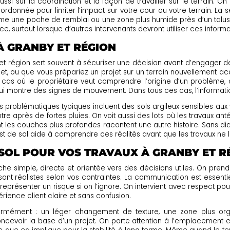
ssi sur la coordination et la façon de travailler sur le terrain. O
ordonnée pour limiter l’impact sur votre cour ou votre terrain. La 
me une poche de remblai ou une zone plus humide près d’un talus. 
 surtout lorsque d’autres intervenants devront utiliser ces informa
 À GRANBY ET RÉGION
y et région sert souvent à sécuriser une décision avant d’engager 
let, ou que vous prépariez un projet sur un terrain nouvellement acq
es cas où le propriétaire veut comprendre l’origine d’un problème
montre des signes de mouvement. Dans tous ces cas, l’information t
s problématiques typiques incluent des sols argileux sensibles aux 
e après de fortes pluies. On voit aussi des lots où les travaux ant
t les couches plus profondes racontent une autre histoire. Sans diag
est de sol aide à comprendre ces réalités avant que les travaux ne l
 SOL POUR VOS TRAVAUX À GRANBY ET R
che simple, directe et orientée vers des décisions utiles. On pren
 sont réalistes selon vos contraintes. La communication est essenti
eprésenter un risque si on l’ignore. On intervient avec respect pou
rience client claire et sans confusion.
énormément : un léger changement de texture, une zone plus orga
cevoir la base d’un projet. On porte attention à l’emplacement ex