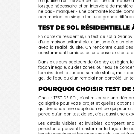
La qualité d’un service de test de sol repose au
lorsque nécessaire et on intervient de manière 
ne pas « manquer » une contrainte locale, com
communication simple font une grande différence,
TEST DE SOL RÉSIDENTIELLE
En contexte résidentiel, un test de sol à Granb
d’une maison unifamiliale, d’un jumelé, d’un cha
avec la réalité du site. On rencontre aussi d
constamment humides ou une base existante qui 
Dans plusieurs secteurs de Granby et région, le
façon inégale, ou des zones où l’eau se concentr
terrains dont la surface semble stable, mais don
gel, de l’eau ou d’un remblai non contrôlé. Un t
POURQUOI CHOISIR TEST DE
Choisir TEST DE SOL, c’est miser sur une démar
ça signifie pour votre projet et quelles options
qui demande une adaptation et ce qui pourrait r
parce qu’un bon test de sol, c’est aussi une expé
Les détails visibles et invisibles comptent 
persistante peuvent transformer la façon de con